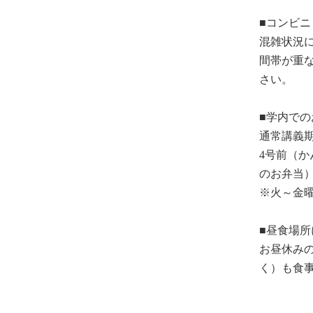
■コンビ
混雑状況
間帯が重
さい。
■学内で
通常講義期
4号前（か
のお弁当
※火～金
■昼食場所
お昼休み
く）も食