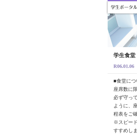
学生食堂
R06.01.06
■食堂につ
座席数に
必ず守っ
ように、
程表をご
※スピー
すすめし