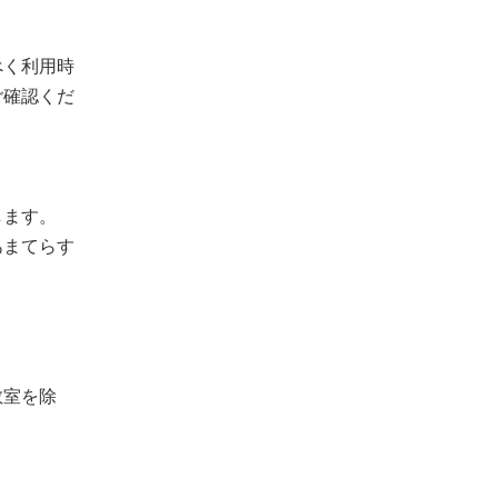
べく利用時
ご確認くだ
します。
あまてらす
教室を除