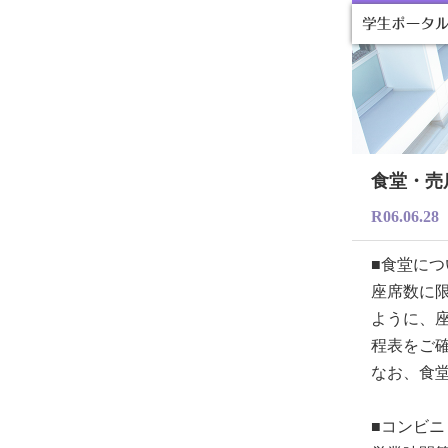
食堂・売
R06.06.28
■食堂につ
座席数に
ように、
程表をご
なお、食
■コンビ