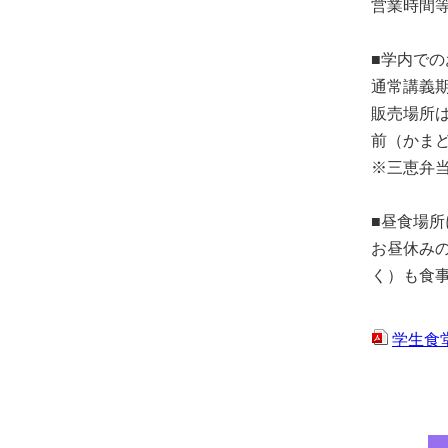
営業時間
■学内で
通常講義
販売場所は
前（かま
※三恵弁
■昼食場所
お昼休み
く）も食
学生食