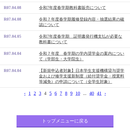
R07.04.08
令和7年度春学期教科書販売について
R07.04.08
令和７年度春学期履修登録内容・抽選結果の確
認について
R07.04.05
令和7年度春学期 証明書発行機支払が必要な
教科書について
R07.04.04
令和７年度 春学期の学内奨学金の案内につい
て（学部生・大学院生）
R07.04.04
【新規申込者対象】日本学生支援機構貸与奨学
金および修学支援新制度（給付奨学金・授業料
等減免）の申請について（全学生対象）
‹
1
2
3
4
5
6
7
8
9
10
...
40
41
›
トップメニューに戻る