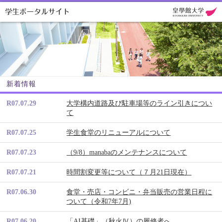
新着情報
R07.07.29
大学構内道路及び駐車場等のライン引きについ
て
R07.07.25
学生食堂のリニューアルについて
R07.07.23
（9/8）manabaのメンテナンスについて
R07.07.21
時間割変更等について（７月21日現在）
R07.06.30
食堂・売店・コンビニ・弁当販売の営業日程に
ついて（令和7年7月)
R07.06.20
「AI基礎」（秋火Ⅳ）の履修者へ